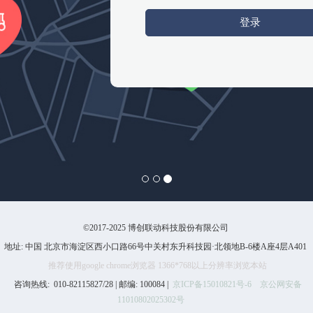
登录
©2017-2025 博创联动科技股份有限公司
地址: 中国 北京市海淀区西小口路66号中关村东升科技园·北领地B-6楼A座4层A401
推荐使用google chrome浏览器 1366*768以上分辨率浏览本站
咨询热线: 010-82115827/28 | 邮编: 100084 |
京ICP备15010821号-6
京公网安备
11010802025302号